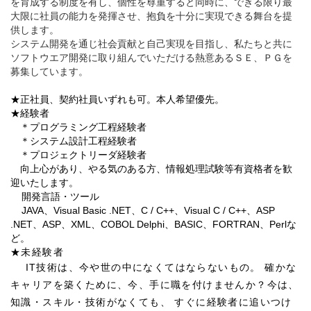
を育成する制度を有し、個性を尊重すると同時に、できる限り最
大限に社員の能力を発揮させ、抱負を十分に実現できる舞台を提
供します。
システム開発を通じ社会貢献と自己実現を目指し、私たちと共に
ソフトウエア開発に取り組んでいただける熱意あるＳＥ、ＰＧを
募集しています。
★正社員、契約社員いずれも可。本人希望優先。
★経験者
＊プログラミング工程経験者
＊システム設計工程経験者
＊プロジェクトリーダ経験者
向上心があり、やる気のある方、情報処理試験等有資格者を歓
迎いたします。
開発言語・ツール
JAVA、Visual Basic .NET、C / C++、Visual C / C++、ASP
.NET、ASP、XML、COBOL Delphi、BASIC、FORTRAN、Perlな
ど。
★未経験者
IT技術は、今や世の中になくてはならないもの。 確かな
キャリアを築くために、今、手に職を付けませんか？
今は、
知識・スキル・技術がなくても、 すぐに経験者に追いつけ